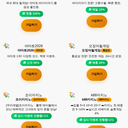
국내 최대 릴게임! 야마토,바다이야기,황
바다이야기 전문! 고환수율. 빠른 환전.
금성 올인원.
🎁 매일 10%
🎁 첫충 100%
가입하기
가입하기
4
5
야마토2026
오징어릴게임
야마토
황금성
야마토 1위! 다양한 모드. 잭팟 이벤트.
황금성 전문! 안전한 게임. 24시간 운영.
🎁 신규 50%
🎁 매충 20%
가입하기
가입하기
6
7
조이카지노
k88카지노
조이카지노
k88카지노
[우리계열]조이카지노 · 룰렛 테이블에서
➡️입플 5+3 10+5 20+7 ➡️카지노 첫,매충
만난 매력적인 그녀와의 잊지 못할 만남!
전 5~10% ➡️실시간 리베이트 슬롯게임
4%
🎁 상시 이벤트 진행합니다.
🎁 상시 이벤트 진행합니다.
가입하기